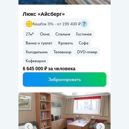
Люкс «Айсберг»
Кешбэк 3% - от 199 400 ₽
27м
²
Окна
Спальня
Гостиная
Ванна и туалет
Кровать
Софа
Холодильник
Телевизор
DVD-плеер
Кофеварка
6 645 000
₽ за человека
Забронировать